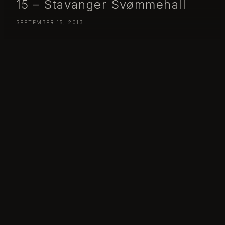
15 – Stavanger Svømmehall
SEPTEMBER 15, 2013
Day 258 – Sunday September 15 – Stavanger Svømmehall
Day 258 – Sunday September 15 – Stavanger Svømmehall